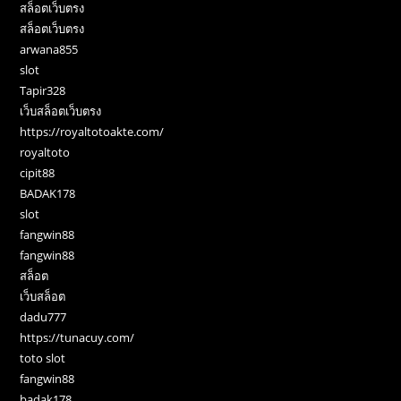
สล็อตเว็บตรง
สล็อตเว็บตรง
arwana855
slot
Tapir328
เว็บสล็อตเว็บตรง
https://royaltotoakte.com/
royaltoto
cipit88
BADAK178
slot
fangwin88
fangwin88
สล็อต
เว็บสล็อต
dadu777
https://tunacuy.com/
toto slot
fangwin88
badak178