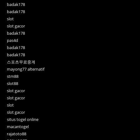
badak178
badak178
slot
slot gacor
badak178
pas4d
badak178
badak178
스포츠무료중계
mayong77 alternatif
stm88
slot88
slot gacor
slot gacor
slot
slot gacor
situs togel online
macantogel
rajatoto88