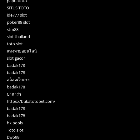
papuatoto
SITUS TOTO
ide777 slot
poker88 slot
stm88
slot thailand
toto slot
แทงหวยออนไลน์
slot gacor
badak178
badak178
สล็อตเว็บตรง
badak178
บาคาร่า
https://bukatotobet.com/
badak178
badak178
hk pools
Toto slot
bwo99