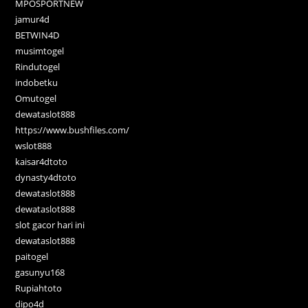
MPOSPORTNEW
jamur4d
BETWIN4D
musimtogel
Rindutogel
indobetku
Omutogel
dewataslot888
https://www.bushfiles.com/
wslot888
kaisar4dtoto
dynasty4dtoto
dewataslot888
dewataslot888
slot gacor hari ini
dewataslot888
paitogel
gasunyu168
Rupiahtoto
dipo4d