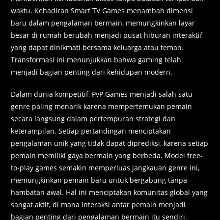
waktu. Kehadiran Smart TV Games menambah dimensi
baru dalam pengalaman bermain, memungkinkan layar
besar di rumah berubah menjadi pusat hiburan interaktif
yang dapat dinikmati bersama keluarga atau teman.
Transformasi ini menunjukkan bahwa gaming telah
menjadi bagian penting dari kehidupan modern.
Dalam dunia kompetitif, PvP Games menjadi salah satu
genre paling menarik karena mempertemukan pemain
secara langsung dalam pertempuran strategi dan
keterampilan. Setiap pertandingan menciptakan
pengalaman unik yang tidak dapat diprediksi, karena setiap
pemain memiliki gaya bermain yang berbeda. Model free-
to-play games semakin memperluas jangkauan genre ini,
memungkinkan pemain baru untuk bergabung tanpa
hambatan awal. Hal ini menciptakan komunitas global yang
sangat aktif, di mana interaksi antar pemain menjadi
bagian penting dari pengalaman bermain itu sendiri.