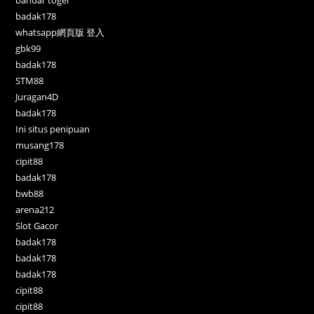
bandar togel
badak178
whatsapp網頁版 登入
gbk99
badak178
STM88
Juragan4D
badak178
Ini situs penipuan
musang178
cipit88
badak178
bwb88
arena212
Slot Gacor
badak178
badak178
badak178
cipit88
cipit88