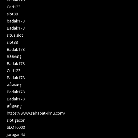
Ceri123
slot88
badak178
Badak178
situs slot
slot88
Badak178
สล็อตทรู
Badak178
Ceri123
Badak178
สล็อตทรู
Badak178
Badak178
สล็อตทรู
https://www.sahabat-ilmu.com/
slot gacor
SLOT6000
juragan4d