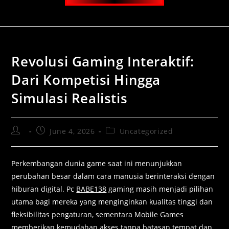
Revolusi Gaming Interaktif:
Dari Kompetisi Hingga
Simulasi Realistis
June 4, 2026
Uncategorized
Perkembangan dunia game saat ini menunjukkan
perubahan besar dalam cara manusia berinteraksi dengan
hiburan digital. Pc
BABE138
gaming masih menjadi pilihan
utama bagi mereka yang menginginkan kualitas tinggi dan
fleksibilitas pengaturan, sementara Mobile Games
memberikan kemudahan akses tanpa batasan tempat dan