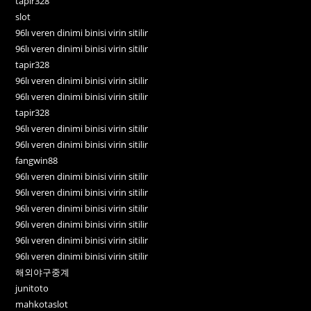
tapir328
slot
96lı veren dinimi binisi virin sitilir
96lı veren dinimi binisi virin sitilir
tapir328
96lı veren dinimi binisi virin sitilir
96lı veren dinimi binisi virin sitilir
tapir328
96lı veren dinimi binisi virin sitilir
96lı veren dinimi binisi virin sitilir
fangwin88
96lı veren dinimi binisi virin sitilir
96lı veren dinimi binisi virin sitilir
96lı veren dinimi binisi virin sitilir
96lı veren dinimi binisi virin sitilir
96lı veren dinimi binisi virin sitilir
96lı veren dinimi binisi virin sitilir
해외야구중계
junitoto
mahkotaslot