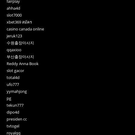
fairplay
ahha4d
slot7000
xbet369 สมัคร
casino canada online
jeruk123
수원출장마사지
qqaxioo
부산출장마사지
Reddy Anna Book
slot gacor
total4d
ufo777
yymahjong
pg
tekun777
dipo4d
presiden cc
tvtogel
royalqq