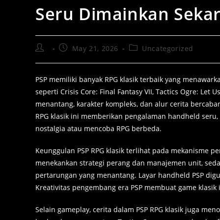
Seru Dimainkan Seka
May 21, 2026
Uncategorized
PSP memiliki banyak RPG klasik terbaik yang menawarka
seperti Crisis Core: Final Fantasy VII, Tactics Ogre: Le
menantang, karakter kompleks, dan alur cerita bercaban
RPG klasik ini memberikan pengalaman handheld seru,
nostalgia atau mencoba RPG berbeda.
Keunggulan PSP RPG klasik terlihat pada mekanisme pert
menekankan strategi perang dan manajemen unit, seda
pertarungan yang menantang. Layar handheld PSP diguna
Kreativitas pengembang era PSP membuat game klasik in
Selain gameplay, cerita dalam PSP RPG klasik juga meno