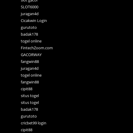
slot gacor
SLOT6000
juragan4d
Cicakwin Login
gurutoto
badak178
togel online
FintechZoom.com
GACORWAY
fangwin88
juragan4d
togel online
fangwin88
cipit88
situs togel
situs togel
badak178
gurutoto
cricbet99 login
cipit88