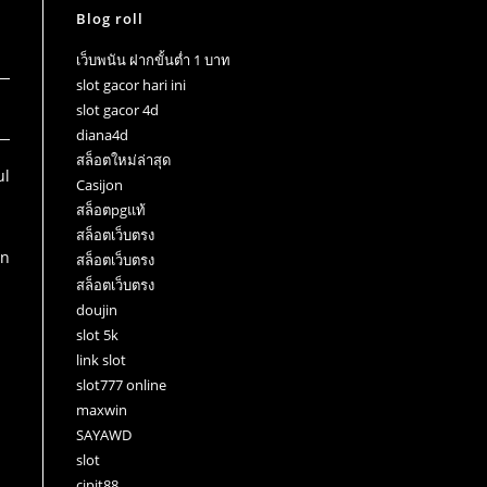
Blog roll
เว็บพนัน ฝากขั้นต่ำ 1 บาท
slot gacor hari ini
slot gacor 4d
diana4d
สล็อตใหม่ล่าสุด
ul
Casijon
สล็อตpgแท้
สล็อตเว็บตรง
in
สล็อตเว็บตรง
สล็อตเว็บตรง
doujin
slot 5k
link slot
slot777 online
maxwin
SAYAWD
slot
cipit88