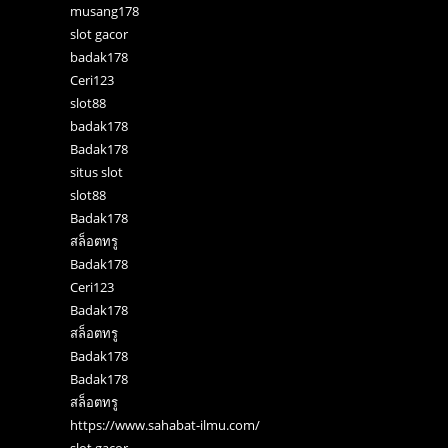
musang178
slot gacor
badak178
Ceri123
slot88
badak178
Badak178
situs slot
slot88
Badak178
สล็อตทรู
Badak178
Ceri123
Badak178
สล็อตทรู
Badak178
Badak178
สล็อตทรู
https://www.sahabat-ilmu.com/