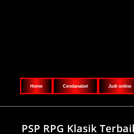
Home
Cendanabet
Judi online
PSP RPG Klasik Terbaik