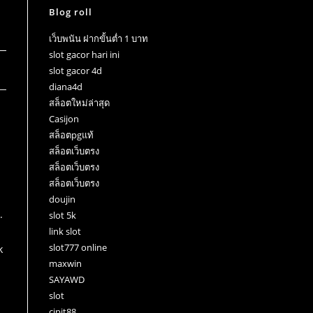
Blog roll
เว็บพนัน ฝากขั้นต่ำ 1 บาท
slot gacor hari ini
slot gacor 4d
diana4d
สล็อตใหม่ล่าสุด
Casijon
สล็อตpgแท้
สล็อตเว็บตรง
สล็อตเว็บตรง
สล็อตเว็บตรง
doujin
.
slot 5k
link slot
slot777 online
k
maxwin
SAYAWD
slot
cipit88