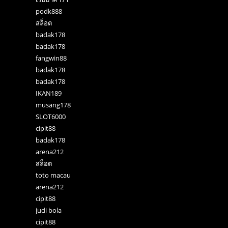
podk888
สล็อต
badak178
badak178
fangwin88
badak178
badak178
IKAN189
musang178
SLOT6000
cipit88
badak178
arena212
สล็อต
toto macau
arena212
cipit88
judi bola
cipit88