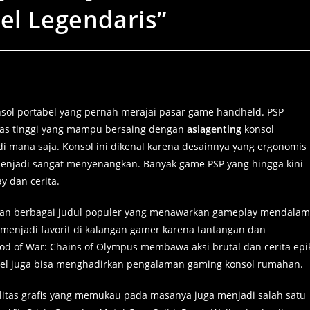
el Legendaris”
nsol portabel yang pernah merajai pasar game handheld. PSP
as tinggi yang mampu bersaing dengan
asiagenting
konsol
 mana saja. Konsol ini dikenal karena desainnya yang ergonomis
menjadi sangat menyenangkan. Banyak game PSP yang hingga kini
y dan cerita.
aan berbagai judul populer yang menawarkan gameplay mendalam
menjadi favorit di kalangan gamer karena tantangan dan
od of War: Chains of Olympus membawa aksi brutal dan cerita epi
abel juga bisa menghadirkan pengalaman gaming konsol rumahan.
as grafis yang memukau pada masanya juga menjadi salah satu