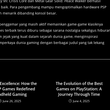
 VII: Crisis Core dan Metal Gear Solid: Peace Walker berhasil
at baik. Para pengembang mampu mengoptimalkan hardware PSP
 menarik dibanding konsol besar.
ak penggemar yang masih aktif memainkan game-game klasiknya
s terbaik terus diburu sebagai sarana nostalgia sekaligus hibura
an jejak yang kuat dalam sejarah dunia game, menginspirasi
erkaya dunia gaming dengan berbagai judul yang tak lekang
 Excellence: How the
The Evolution of the Best
P Games Redefined
Games on PlayStation: A
dheld Gaming
Journey Through Time
June 26, 2025
June 4, 2025