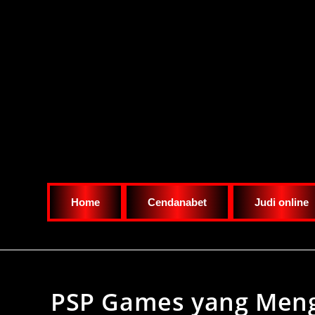
Home
Cendanabet
Judi online
PSP Games yang Mengu