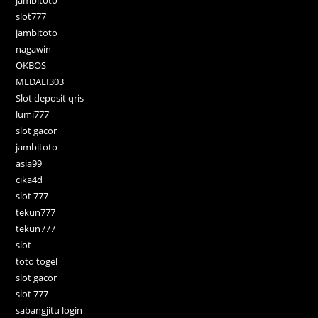
jambitoto
slot777
jambitoto
nagawin
OKBOS
MEDALI303
Slot deposit qris
lumi777
slot gacor
jambitoto
asia99
cika4d
slot 777
tekun777
tekun777
slot
toto togel
slot gacor
slot 777
sabangjitu login