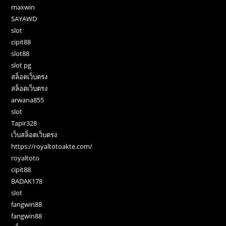
maxwin
SAYAWD
slot
cipit88
slot88
slot pg
สล็อตเว็บตรง
สล็อตเว็บตรง
arwana855
slot
Tapir328
เว็บสล็อตเว็บตรง
https://royaltotoakte.com/
royaltoto
cipit88
BADAK178
slot
fangwin88
fangwin88