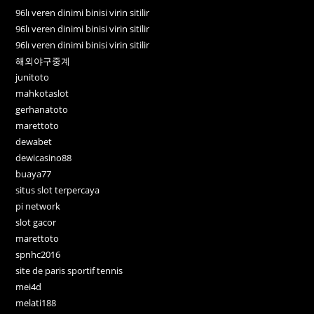
96lı veren dinimi binisi virin sitilir
96lı veren dinimi binisi virin sitilir
96lı veren dinimi binisi virin sitilir
해외야구중계
junitoto
mahkotaslot
gerhanatoto
marettoto
dewabet
dewicasino88
buaya77
situs slot terpercaya
pi network
slot gacor
marettoto
spnhc2016
site de paris sportif tennis
mei4d
melati188