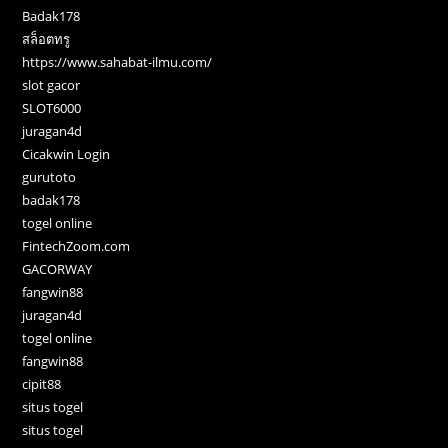
Badak178
สล็อตทรู
https://www.sahabat-ilmu.com/
slot gacor
SLOT6000
juragan4d
Cicakwin Login
gurutoto
badak178
togel online
FintechZoom.com
GACORWAY
fangwin88
juragan4d
togel online
fangwin88
cipit88
situs togel
situs togel