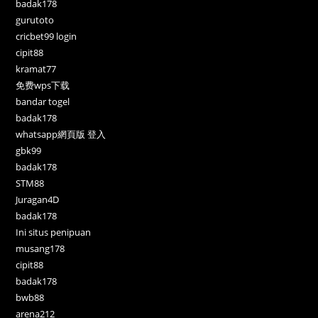
badak178
gurutoto
cricbet99 login
cipit88
kramat77
免费wps下载
bandar togel
badak178
whatsapp網頁版 登入
gbk99
badak178
STM88
Juragan4D
badak178
Ini situs penipuan
musang178
cipit88
badak178
bwb88
arena212