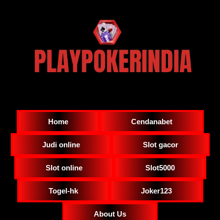
Home
Cendanabet
Judi online
Slot gacor
Slot online
Slot5000
Togel-hk
Joker123
About Us