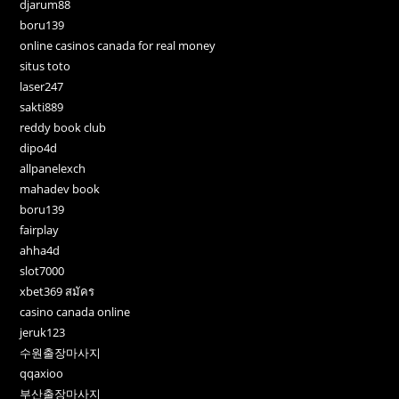
djarum88
boru139
online casinos canada for real money
situs toto
laser247
sakti889
reddy book club
dipo4d
allpanelexch
mahadev book
boru139
fairplay
ahha4d
slot7000
xbet369 สมัคร
casino canada online
jeruk123
수원출장마사지
qqaxioo
부산출장마사지