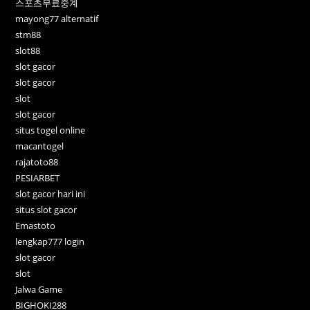
스포츠무료중계
mayong77 alternatif
stm88
slot88
slot gacor
slot gacor
slot
slot gacor
situs togel online
macantogel
rajatoto88
PESIARBET
slot gacor hari ini
situs slot gacor
Emastoto
lengkap777 login
slot gacor
slot
Jalwa Game
BIGHOKI288