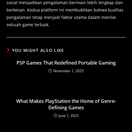
sosial menjadikan pengalaman bermain lebih lengkap dan
berkesan. Kedua platform ini membuktikan bahwa kualitas
pengalaman tetap menjadi faktor utama dalam menilai
sebuah game terbaik.
YOU MIGHT ALSO LIKE
PSP Games That Redefined Portable Gaming
November 1, 2025
What Makes PlayStation the Home of Genre-
Defining Games
June 1, 2025