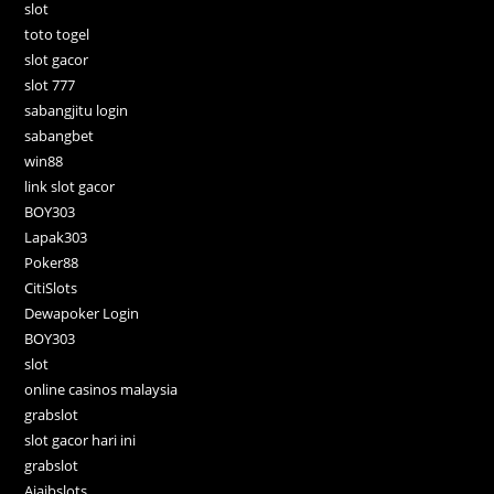
slot
toto togel
slot gacor
slot 777
sabangjitu login
sabangbet
win88
link slot gacor
BOY303
Lapak303
Poker88
CitiSlots
Dewapoker Login
BOY303
slot
online casinos malaysia
grabslot
slot gacor hari ini
grabslot
Ajaibslots