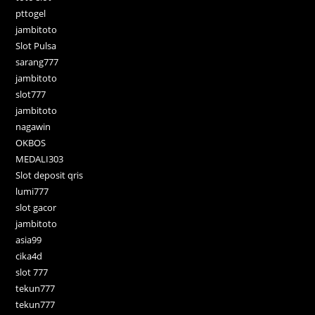
pttogel
jambitoto
Slot Pulsa
sarang777
jambitoto
slot777
jambitoto
nagawin
OKBOS
MEDALI303
Slot deposit qris
lumi777
slot gacor
jambitoto
asia99
cika4d
slot 777
tekun777
tekun777