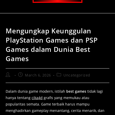
Mengungkap Keunggulan
PlayStation Games dan PSP
Games dalam Dunia Best
Games
March 6, 2026
Uncategorized
Dalam dunia game modern, istilah
best games
tidak lagi
hanya tentang
cika4d
grafis yang memukau atau
popularitas semata. Game terbaik harus mampu
menghadirkan gameplay menantang, cerita menarik, dan