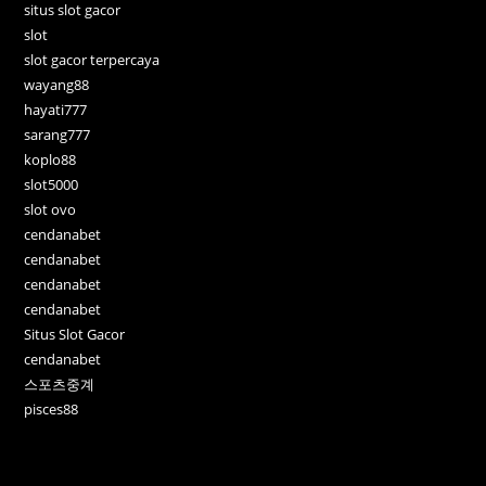
situs slot gacor
slot
slot gacor terpercaya
wayang88
hayati777
sarang777
koplo88
slot5000
slot ovo
cendanabet
cendanabet
cendanabet
cendanabet
Situs Slot Gacor
cendanabet
스포츠중계
pisces88