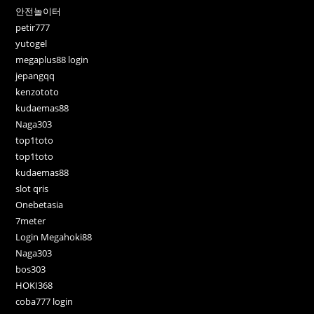
안전놀이터
petir777
yutogel
megaplus88 login
jepangqq
kenzototo
kudaemas88
Naga303
top1toto
top1toto
kudaemas88
slot qris
Onebetasia
7meter
Login Megahoki88
Naga303
bos303
HOKI368
coba777 login