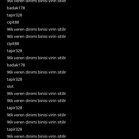
96lı veren dinimi binisi virin sitilir
badak178
tapir328
cipit88
96lı veren dinimi binisi virin sitilir
96lı veren dinimi binisi virin sitilir
cipit88
tapir328
96lı veren dinimi binisi virin sitilir
badak178
96lı veren dinimi binisi virin sitilir
tapir328
slot
96lı veren dinimi binisi virin sitilir
96lı veren dinimi binisi virin sitilir
tapir328
96lı veren dinimi binisi virin sitilir
96lı veren dinimi binisi virin sitilir
tapir328
96lı veren dinimi binisi virin sitilir