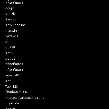
สล็อตเว็บตรง
doujin
slot 5k
link slot
slot777 online
maxwin
SAYAWD
slot
cipit88
slot88
slot pg
สล็อตเว็บตรง
สล็อตเว็บตรง
arwana855
slot
Tapir328
เว็บสล็อตเว็บตรง
https://royaltotoakte.com/
royaltoto
cipit88