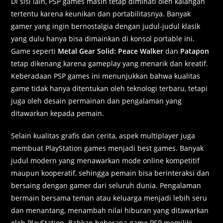
Di sisi lain, PSP games masih tetap diminati oleh kalangan
tertentu karena keunikan dan portabilitasnya. Banyak
gamer yang ingin bernostalgia dengan judul-judul klasik
yang dulu hanya bisa dimainkan di konsol portable ini.
Game seperti
Metal Gear Solid: Peace Walker
dan
Patapon
tetap dikenang karena gameplay yang menarik dan kreatif.
Keberadaan PSP games ini menunjukkan bahwa kualitas
game tidak hanya ditentukan oleh teknologi terbaru, tetapi
juga oleh desain permainan dan pengalaman yang
ditawarkan kepada pemain.
Selain kualitas grafis dan cerita, aspek multiplayer juga
membuat PlayStation games menjadi best games. Banyak
judul modern yang menawarkan mode online kompetitif
maupun kooperatif, sehingga pemain bisa berinteraksi dan
bersaing dengan gamer dari seluruh dunia. Pengalaman
bermain bersama teman atau keluarga menjadi lebih seru
dan menantang, menambah nilai hiburan yang ditawarkan
oleh PlayStation. Bahkan beberapa game PSP memiliki