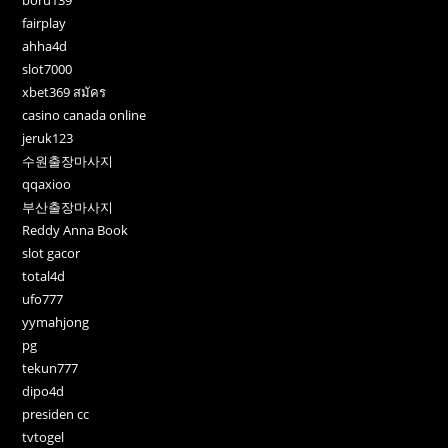
boru139
fairplay
ahha4d
slot7000
xbet369 สมัคร
casino canada online
jeruk123
수원출장마사지
qqaxioo
부산출장마사지
Reddy Anna Book
slot gacor
total4d
ufo777
yymahjong
pg
tekun777
dipo4d
presiden cc
tvtogel