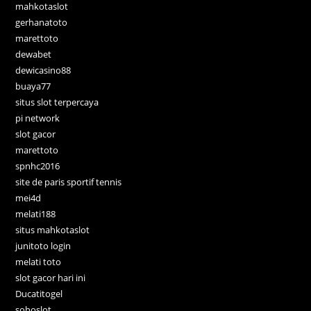
mahkotaslot
gerhanatoto
marettoto
dewabet
dewicasino88
buaya77
situs slot terpercaya
pi network
slot gacor
marettoto
spnhc2016
site de paris sportif tennis
mei4d
melati188
situs mahkotaslot
junitoto login
melati toto
slot gacor hari ini
Ducatitogel
sohoslot