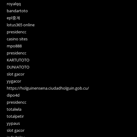
royalqq
bandartoto
epl중계
lotus365 online
presidencc
casino sites
mpo888
presidencc
KARTUTOTO
DUNIATOTO
slot gacor
yygacor
https://holguinensena.ciudadholguin.gob.cu/
dipo4d
presidencc
totalwla
totalpetir
yypaus
slot gacor