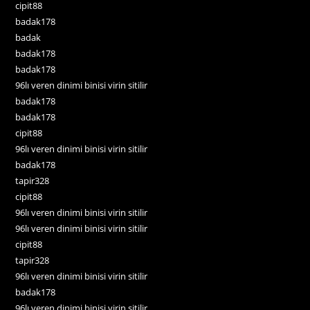
cipit88
badak178
badak
badak178
badak178
96lı veren dinimi binisi virin sitilir
badak178
badak178
cipit88
96lı veren dinimi binisi virin sitilir
badak178
tapir328
cipit88
96lı veren dinimi binisi virin sitilir
96lı veren dinimi binisi virin sitilir
cipit88
tapir328
96lı veren dinimi binisi virin sitilir
badak178
96lı veren dinimi binisi virin sitilir