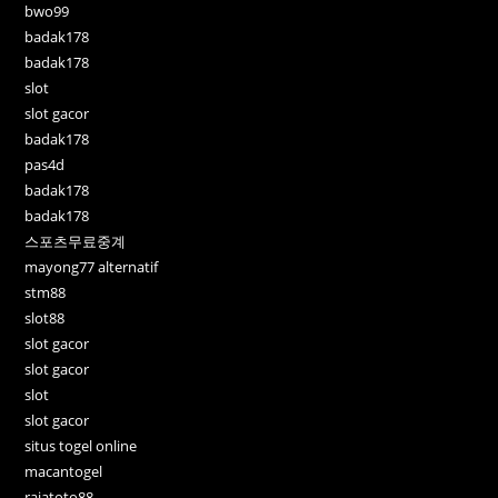
bwo99
badak178
badak178
slot
slot gacor
badak178
pas4d
badak178
badak178
스포츠무료중계
mayong77 alternatif
stm88
slot88
slot gacor
slot gacor
slot
slot gacor
situs togel online
macantogel
rajatoto88