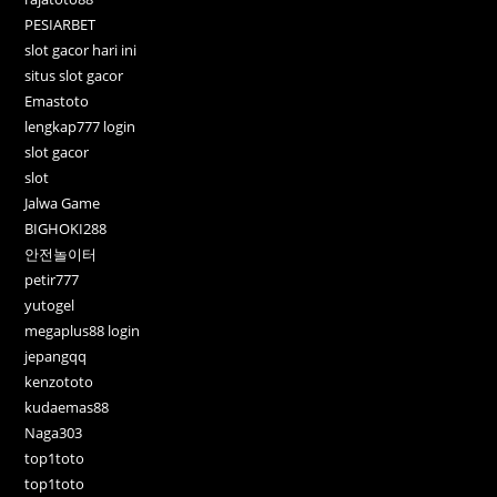
PESIARBET
slot gacor hari ini
situs slot gacor
Emastoto
lengkap777 login
slot gacor
slot
Jalwa Game
BIGHOKI288
안전놀이터
petir777
yutogel
megaplus88 login
jepangqq
kenzototo
kudaemas88
Naga303
top1toto
top1toto