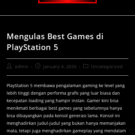
Mengulas Best Games di
PlayStation 5
admin
January 4, 2026
Uncategorized
PlayStation 5 membawa pengalaman gaming ke level yang
lebih tinggi dengan performa grafis yang luar biasa dan
kecepatan loading yang hampir instan. Gamer kini bisa
menikmati berbagai best games yang sebelumnya hanya
bisa dibayangkan pada konsol generasi lama. Konsol ini
menghadirkan judul-judul yang bukan hanya memanjakan
mata, tetapi juga menghadirkan gameplay yang mendalam