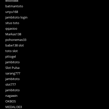
wslot888
batmantoto
unyu168
jambitoto login
situs toto
qqaxioo
Markas138
pohonemas33
babe138 slot
toto slot
pttogel
jambitoto
Slot Pulsa
sarang777
jambitoto
slot777
jambitoto
nagawin
OKBOS
MEDALI303