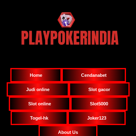
Home
Cendanabet
Judi online
Slot gacor
Slot online
Slot5000
Togel-hk
Joker123
About Us