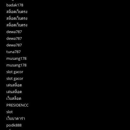
badak178
สล็อตเว็บตรง
สล็อตเว็บตรง
สล็อตเว็บตรง
dewa787
dewa787
dewa787
tuna787
musang178
musang178
slot gacor
slot gacor
เล่นสล็อต
เล่นสล็อต
เว็บสล็อต
PRESIDENCC
slot
เว็บบาคาร่า
podk888