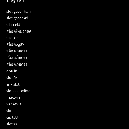
Blog roll
slot gacor hari ini
slot gacor 4d
diana4d
สล็อตใหม่ล่าสุด
Casijon
สล็อตpgแท้
สล็อตเว็บตรง
สล็อตเว็บตรง
สล็อตเว็บตรง
doujin
slot 5k
link slot
slot777 online
maxwin
SAYAWD
slot
cipit88
slot88