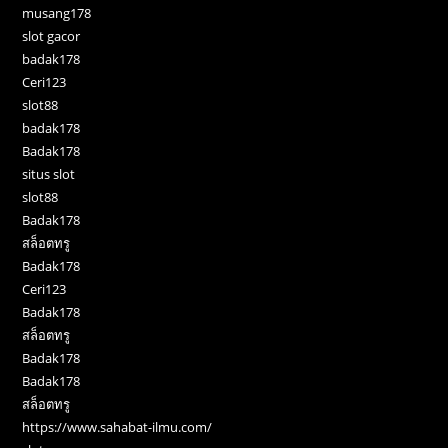
musang178
slot gacor
badak178
Ceri123
slot88
badak178
Badak178
situs slot
slot88
Badak178
สล็อตทรู
Badak178
Ceri123
Badak178
สล็อตทรู
Badak178
Badak178
สล็อตทรู
https://www.sahabat-ilmu.com/