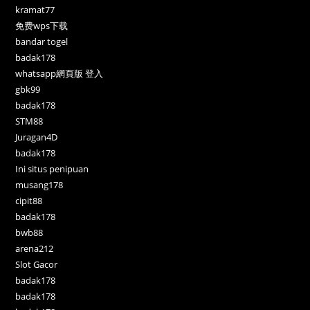
kramat77
免费wps下载
bandar togel
badak178
whatsapp網頁版 登入
gbk99
badak178
STM88
Juragan4D
badak178
Ini situs penipuan
musang178
cipit88
badak178
bwb88
arena212
Slot Gacor
badak178
badak178