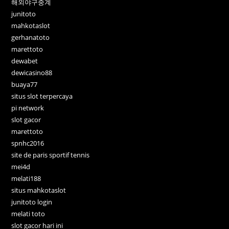
해외야구중계
junitoto
mahkotaslot
gerhanatoto
marettoto
dewabet
dewicasino88
buaya77
situs slot terpercaya
pi network
slot gacor
marettoto
spnhc2016
site de paris sportif tennis
mei4d
melati188
situs mahkotaslot
junitoto login
melati toto
slot gacor hari ini