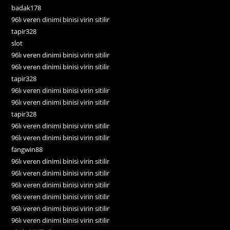
badak178
96lı veren dinimi binisi virin sitilir
tapir328
slot
96lı veren dinimi binisi virin sitilir
96lı veren dinimi binisi virin sitilir
tapir328
96lı veren dinimi binisi virin sitilir
96lı veren dinimi binisi virin sitilir
tapir328
96lı veren dinimi binisi virin sitilir
96lı veren dinimi binisi virin sitilir
fangwin88
96lı veren dinimi binisi virin sitilir
96lı veren dinimi binisi virin sitilir
96lı veren dinimi binisi virin sitilir
96lı veren dinimi binisi virin sitilir
96lı veren dinimi binisi virin sitilir
96lı veren dinimi binisi virin sitilir