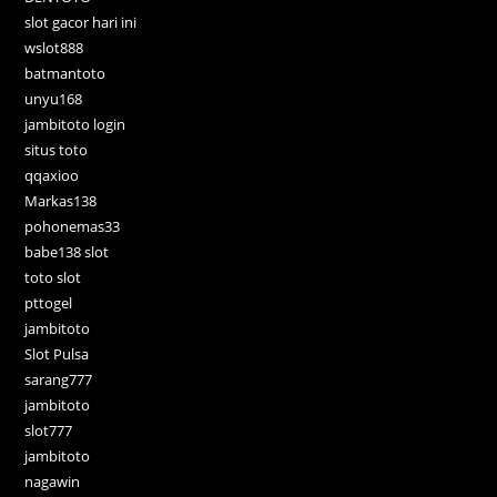
slot gacor hari ini
wslot888
batmantoto
unyu168
jambitoto login
situs toto
qqaxioo
Markas138
pohonemas33
babe138 slot
toto slot
pttogel
jambitoto
Slot Pulsa
sarang777
jambitoto
slot777
jambitoto
nagawin