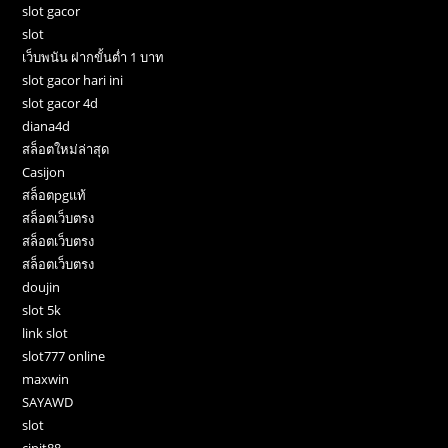
slot gacor
slot
เว็บพนัน ฝากขั้นต่ำ 1 บาท
slot gacor hari ini
slot gacor 4d
diana4d
สล็อตใหม่ล่าสุด
Casijon
สล็อตpgแท้
สล็อตเว็บตรง
สล็อตเว็บตรง
สล็อตเว็บตรง
doujin
slot 5k
link slot
slot777 online
maxwin
SAYAWD
slot