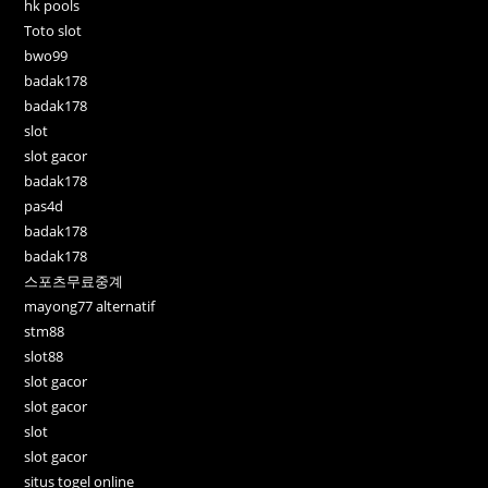
hk pools
Toto slot
bwo99
badak178
badak178
slot
slot gacor
badak178
pas4d
badak178
badak178
스포츠무료중계
mayong77 alternatif
stm88
slot88
slot gacor
slot gacor
slot
slot gacor
situs togel online