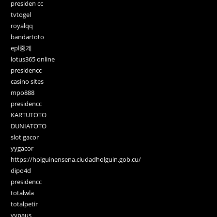
presiden cc
tvtogel
royalqq
bandartoto
epl중계
lotus365 online
presidencc
casino sites
mpo888
presidencc
KARTUTOTO
DUNIATOTO
slot gacor
yygacor
https://holguinensena.ciudadholguin.gob.cu/
dipo4d
presidencc
totalwla
totalpetir
yypaus