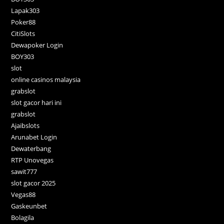
Lapak303
Poker88
CitiSlots
Dewapoker Login
BOY303
slot
online casinos malaysia
grabslot
slot gacor hari ini
grabslot
Ajaibslots
Arunabet Login
Dewaterbang
RTP Unovegas
sawit777
slot gacor 2025
Vegas88
Gaskeunbet
Bolagila